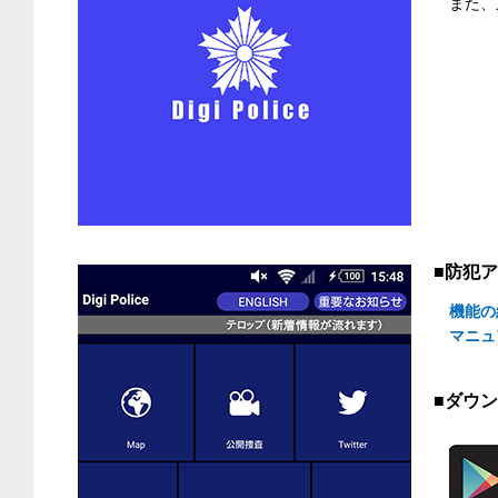
また、
■防犯アプ
機能の
マニュ
■ダウン